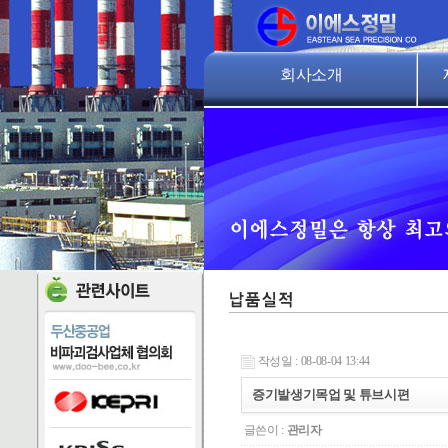
회사소개
인사말
회사연혁
비
사업개요
오시는길
작성일 : 08-08-04 13:44
증기발생기목업 및 튜브시편
글쓴이 :
관리자