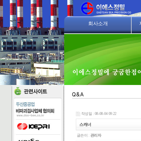
회사소개
인사말
회사연혁
비
사업개요
오시는길
작성일 : 08-08-04 09:22
스캐너
글쓴이 :
관리자